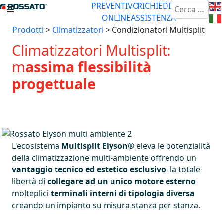
Cerca
PREVENTIVO
RICHIEDI
ONLINE
ASSISTENZA
Prodotti
>
Climatizzatori
>
Condizionatori Multisplit
Climatizzatori Multisplit:
m
assima flessibilità
progettuale
L'ecosistema
Multisplit Elyson®
eleva le potenzialità
della climatizzazione multi-ambiente offrendo un
vantaggio tecnico ed estetico esclusivo
: la totale
libertà di
collegare
ad un unico motore esterno
molteplici
terminali interni di tipologia diversa
creando un impianto su misura stanza per stanza.