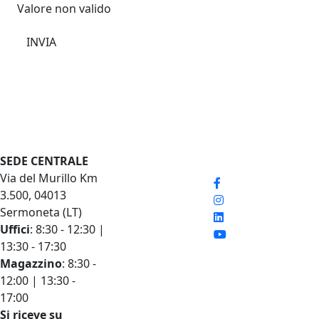
Valore non valido
INVIA
Seguici sui social
SEDE CENTRALE
LINK RAPIDI
Via del Murillo Km
Listini prezzi
3.500, 04013
Documenti tecnici
Sermoneta (LT)
Condizioni di
Uffici
: 8:30 - 12:30 |
vendita
13:30 - 17:30
Voci di capitolato
Magazzino
: 8:30 -
News
12:00 | 13:30 -
Diventa CAT
17:00
Iscriviti alla
Si riceve su
newsletter