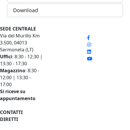
Download
Seguici sui social
SEDE CENTRALE
LINK RAPIDI
Via del Murillo Km
Listini prezzi
3.500, 04013
Documenti tecnici
Sermoneta (LT)
Condizioni di
Uffici
: 8:30 - 12:30 |
vendita
13:30 - 17:30
Voci di capitolato
Magazzino
: 8:30 -
News
12:00 | 13:30 -
Diventa CAT
17:00
Iscriviti alla
Si riceve su
newsletter
appuntamento
CONTATTI
DIRETTI
+39 0773 848778