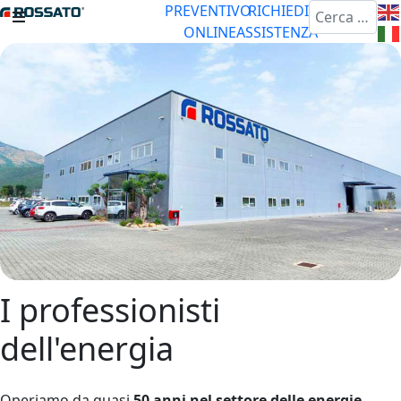
Cerca
PREVENTIVO
RICHIEDI
ONLINE
ASSISTENZA
I professionisti
dell'energia
Operiamo da quasi
50 anni nel settore delle energie