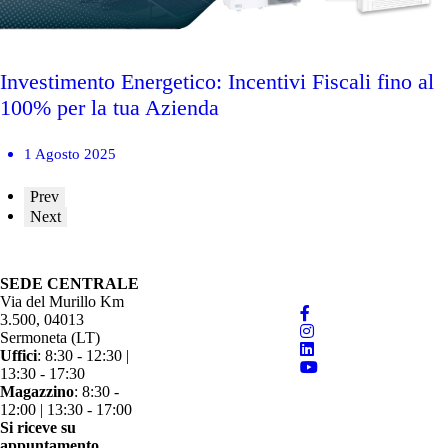
Investimento Energetico: Incentivi Fiscali fino al
100% per la tua Azienda
1 Agosto 2025
Prev
Next
Seguici sui social
SEDE CENTRALE
LINK RAPIDI
Via del Murillo Km
Listini prezzi
3.500, 04013
Documenti tecnici
Sermoneta (LT)
Condizioni di vendita
Uffici
: 8:30 - 12:30 |
Voci di capitolato
13:30 - 17:30
News
Magazzino
: 8:30 -
Diventa CAT
12:00 | 13:30 - 17:00
Iscriviti alla newsletter
Si riceve su
appuntamento