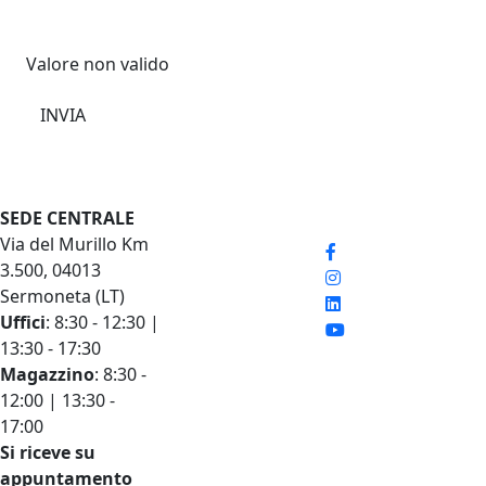
Valore non valido
INVIA
Seguici sui social
SEDE CENTRALE
LINK RAPIDI
Via del Murillo Km
Listini prezzi
3.500, 04013
Documenti tecnici
Sermoneta (LT)
Condizioni di
Uffici
: 8:30 - 12:30 |
vendita
13:30 - 17:30
Voci di capitolato
Magazzino
: 8:30 -
News
12:00 | 13:30 -
Diventa CAT
17:00
Iscriviti alla
Si riceve su
newsletter
appuntamento