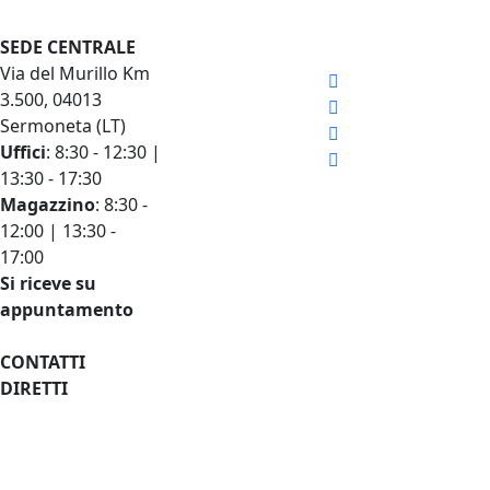
Seguici sui social
SEDE CENTRALE
LINK RAPIDI
Via del Murillo Km
Listini prezzi
3.500, 04013
Documenti tecnici
Sermoneta (LT)
Condizioni di
Uffici
: 8:30 - 12:30 |
vendita
13:30 - 17:30
Voci di capitolato
Magazzino
: 8:30 -
News
12:00 | 13:30 -
Diventa CAT
17:00
Iscriviti alla
Si riceve su
newsletter
appuntamento
CONTATTI
DIRETTI
+39 0773 848778
info@rossato.it