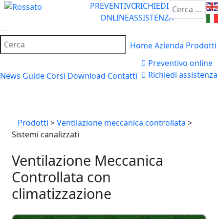
Cerca
PREVENTIVO
RICHIEDI
ONLINE
ASSISTENZA
Home
Azienda
Prodotti
Preventivo online
Richiedi assistenza
News
Guide
Corsi
Download
Contatti
Prodotti
>
Ventilazione meccanica controllata
>
Sistemi canalizzati
Ventilazione Meccanica
Controllata con
climatizzazione